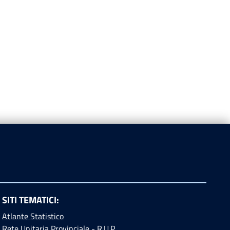
SITI TEMATICI:
Atlante Statistico
Rete Unitaria Provinciale - R.U.P.