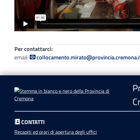
Per contattarci:
email:
collocamento.mirato@provincia.cremona.i
Pr
C
CONTATTI
Recapiti ed orari di apertura degli uffici