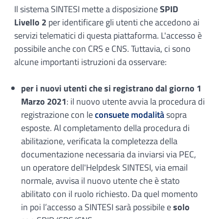
Il sistema SINTESI mette a disposizione
SPID
Livello 2
per identificare gli utenti che accedono ai
servizi telematici di questa piattaforma. L'accesso è
possibile anche con CRS e CNS. Tuttavia, ci sono
alcune importanti istruzioni da osservare:
per i nuovi utenti che si registrano dal giorno 1
Marzo 2021
: il nuovo utente avvia la procedura di
registrazione con le
consuete modalità
sopra
esposte. Al completamento della procedura di
abilitazione, verificata la completezza della
documentazione necessaria da inviarsi via PEC,
un operatore dell'Helpdesk SINTESI, via email
normale, avvisa il nuovo utente che è stato
abilitato con il ruolo richiesto. Da quel momento
in poi l’accesso a SINTESI sarà possibile e
solo