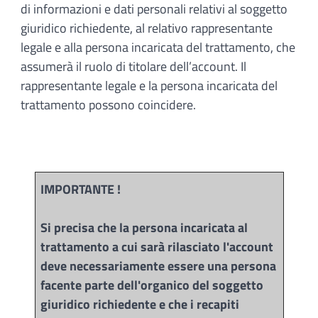
di informazioni e dati personali relativi al soggetto
giuridico richiedente, al relativo rappresentante
legale e alla persona incaricata del trattamento, che
assumerà il ruolo di titolare dell’account. Il
rappresentante legale e la persona incaricata del
trattamento possono coincidere.
IMPORTANTE !
Si precisa che la persona incaricata al
trattamento a cui sarà rilasciato l'account
deve necessariamente essere una persona
facente parte dell'organico del soggetto
giuridico richiedente e che i recapiti