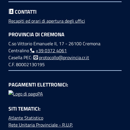
CONTATTI
Recapiti ed orari di apertura degli uffici
PROVINCIA DI CREMONA
C.so Vittorio Emanuele II, 17 - 26100 Cremona
Centralino
+39 0372 4061
Casella PEC:
protocollo@provincia.cr.it
C.F. 80002130195
PAGAMENTI ELETTRONICI:
SITI TEMATICI:
Atlante Statistico
Rete Unitaria Provinciale - R.U.P.