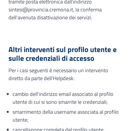
tramite posta elettronica dall'indirizzo
sintesi@provincia.cremona.it, la conferma
dell'avenuta disattivazione dei servizi.
Altri interventi sul profilo utente e
sulle credenziali di accesso
Per i casi seguenti è necessario un intervento
diretto da parte dell'Helpdesk:
cambio dell'indirizzo email associato al profilo
utente di cui si sono smarrite le credenziali;
smarrimento della username associata al profilo
utente;
cancellazione completa del profilo utente;