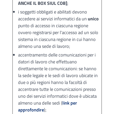
ANCHE IL BOX SIUL COB]
;
i soggetti obbligati e abilitati devono
accedere ai servizi informatici da un
unico
punto di accesso in ciascuna regione
ovvero registrarsi per l'accesso ad un solo
sistema in ciascuna regione in cui hanno
almeno una sede di lavoro;
accentramento delle comunicazioni per i
datori di lavoro che effettuano
direttamente le comunicazioni: se hanno
la sede legale e le sedi di lavoro ubicate in
due o più regioni hanno la facoltà di
accentrare tutte le comunicazioni presso
uno dei servizi informatici dove è ubicata
almeno una delle sedi (
link per
approfondire
);