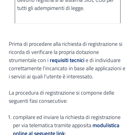
tutti gli adempimenti di legge.
Prima di procedere alla richiesta di registrazione si
ricorda di verificare la propria dotazione
strumentale con i
requisiti tecnici
e di individuare
correttamente l'incaricato in base alle applicazioni e
i servizi ai quali l'utente è interessato.
La procedura di registrazione si compone delle
seguenti fasi consecutive:
compilare ed inviare la richiesta di registrazione
per via telematica tramite apposita
modulistica
online al seguente link
;