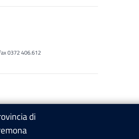
- fax 0372 406.612
ovincia di
remona